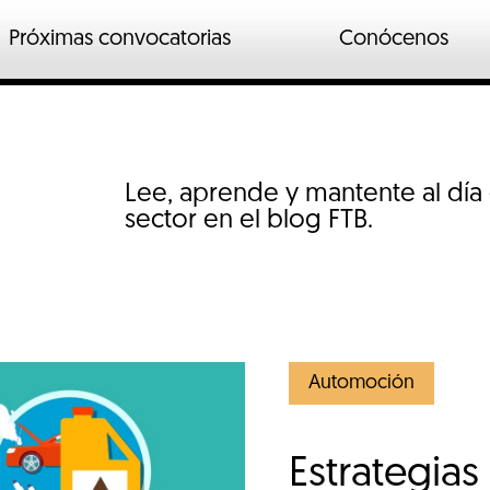
Próximas convocatorias
Conócenos
n
ados
o industrial
Lee, aprende y mantente al día
io
sector en el blog FTB.
Automoción
Estrategias