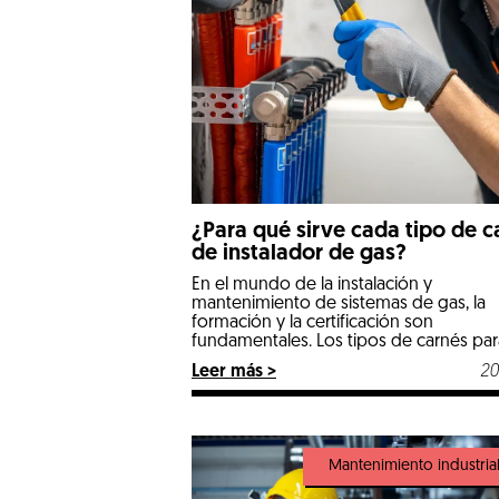
¿Para qué sirve cada tipo de c
de instalador de gas?
En el mundo de la instalación y
mantenimiento de sistemas de gas, la
formación y la certificación son
fundamentales. Los tipos de carnés par
cada instalador de gas indican qué trab
Leer más >
20
pueden realizar los profesionales. En es
artículo te contamos qué carnés existen
qué te permite hacer cada uno y cuál
puede ser el más […]
Mantenimiento industria