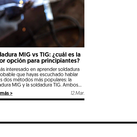
dadura MIG vs TIG: ¿cuál es la
or opción para principiantes?
stás interesado en aprender soldadura
robable que hayas escuchado hablar
os dos métodos más populares: la
adura MIG y la soldadura TIG. Ambos
esos tienen aplicaciones específicas y
 más >
12.Mar.
eren diferentes niveles de habilidad,
lo que elegir la técnica más adecuada
e marcar la diferencia en tu
dizaje y desarrollo profesional. En […]