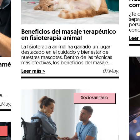
com
¿Te 
sepa
pers
cono
Beneficios del masaje terapéutico
cómo 
en fisioterapia animal
Leer
frase
estra
La fisioterapia animal ha ganado un lugar
soltu
destacado en el cuidado y bienestar de
memo
nuestras mascotas. Dentro de las técnicas
para 
más efectivas, los beneficios del masaje
arné
terapéutico son ampliamente reconocidos
Leer más >
07.May.
por veterinarios y especialistas en
rehabilitación animal. En este artículo,
exploraremos cómo esta técnica mejora la
calidad de vida de los animales y cómo
puede […]
a
Sociosanitario
ajos
.May.
te
,
l