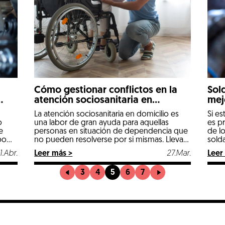
Cómo gestionar conflictos en la
Sol
atención sociosanitaria en
mej
domicilio
La atención sociosanitaria en domicilio es
Si e
una labor de gran ayuda para aquellas
es p
o
personas en situación de dependencia que
de l
e
no pueden resolverse por si mismas. Llevar
sold
bo
a cabo un buen trabajo en este ámbito no
proc
Leer más >
27.Mar.
Leer
11.Abr.
solo implica proporcionarles bienestar y
requi
os,
cuidados, sino también fomentar una
por 
er la
3
4
5
6
7
interacción cordial con los usuarios, sus
pued
na
familias y otros profesionales […]
apren
encia