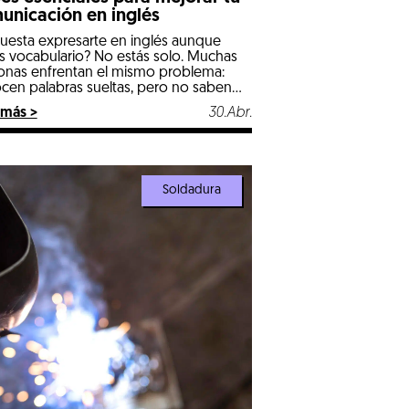
unicación en inglés
cuesta expresarte en inglés aunque
s vocabulario? No estás solo. Muchas
onas enfrentan el mismo problema:
cen palabras sueltas, pero no saben
usarlas al hablar. Por eso, aprender
 más >
30.Abr.
s esenciales para mejorar inglés es una
tegia efectiva para ganar fluidez y
ra en situaciones reales. No necesitas
rizar cientos de reglas gramaticales
[…]
Soldadura