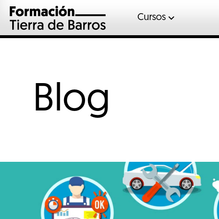
Cursos
Automoció
Gases fluor
Inglés
Blog
Mantenimient
Sociosanitar
Soldadura
Veterinaria