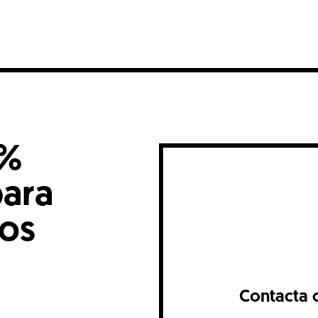
0%
para
nos
Contacta 