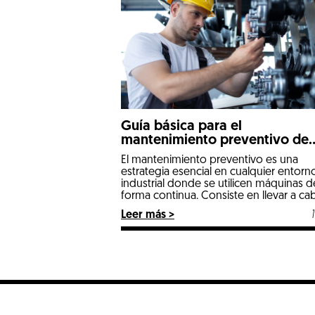
Guía básica para el
mantenimiento preventivo de
maquinaria industrial
El mantenimiento preventivo es una
estrategia esencial en cualquier entorn
industrial donde se utilicen máquinas d
forma continua. Consiste en llevar a ca
revisiones, ajustes y sustituciones
Leer más >
planificadas para evitar fallos inesperad
reducir tiempos de inactividad y extend
vida útil de los equipos. Implementar u
rutina adecuada no solo mejora la efici
operativa, sino […]