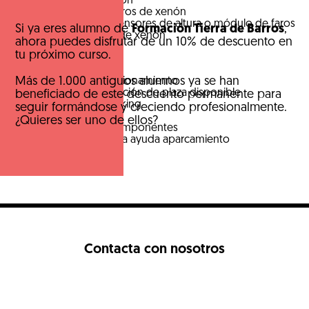
Lámpara de xenón
Reglaje de los faros de xenón
Sustitución de sensores de altura o módulo de faros
Si ya eres alumno de
Formación Tierra de Barros
,
Diagnosis luces de xenón
ahora puedes disfrutar de un 10% de descuento en
tu próximo curso.
Ayuda aparcamiento
Más de 1.000 antiguos alumnos ya se han
Principio de funcionamiento
Sistema de medición de plaza disponible
beneficiado de este descuento permanente para
Sensores de parking
seguir formándose y creciendo profesionalmente.
Precauciones
¿Quieres ser uno de ellos?
Ubicación de componentes
Diagnosis sistema ayuda aparcamiento
Contacta con nosotros