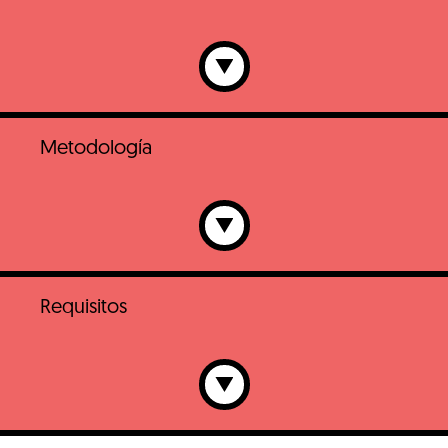
Consigue los conocimientos necesarios para llevar
a cabo los ajustes de sistemas tecnológicos de
cualquier vehículo.
Metodología
Modalidad presencial y formación 100% práctica
donde el vehículo y el técnico son los
protagonistas del aprendizaje. Este curso se
encuadra entre las
Eure!Car Certified
Masterclasses
.
Requisitos
Este curso no tiene requisitos específicos de
acceso.