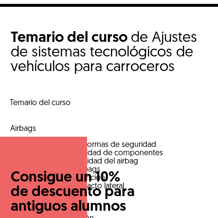
Temario del curso
de Ajustes
de sistemas tecnológicos de
vehículos para carroceros
Temario del curso
Airbags
Precauciones y normas de seguridad
Ubicación y cantidad de componentes
Desactivación unidad del airbag
Diagnosis de airbags
Consigue un 10%
Sistemas de retención
Sensores de impacto lateral
de descuento para
Luces de xenón
antiguos alumnos