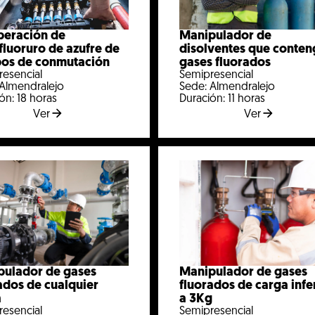
peración de
Manipulador de
luoruro de azufre de
disolventes que conte
pos de conmutación
gases fluorados
resencial
Semipresencial
 Almendralejo
Sede: Almendralejo
ón: 18 horas
Duración: 11 horas
Ver
Ver
pulador de gases
Manipulador de gases
ados de cualquier
fluorados de carga infe
a
a 3Kg
resencial
Semipresencial