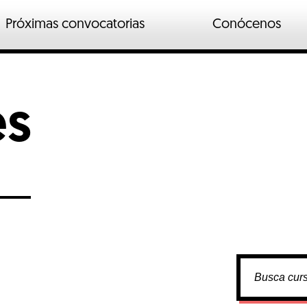
Próximas convocatorias
Conócenos
n
ados
es
o industrial
io