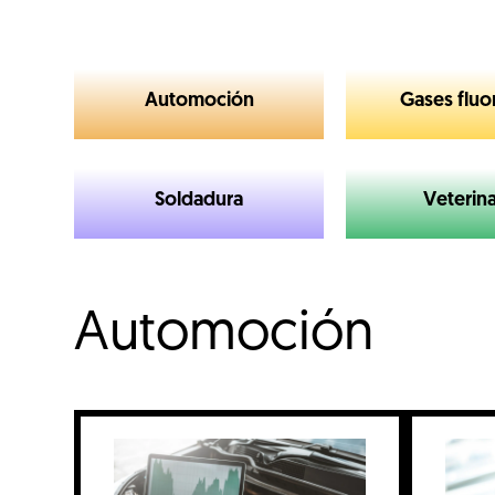
Automoción
Gases fluo
Soldadura
Veterina
Automoción