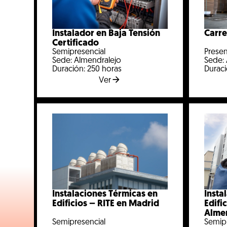
Instalador en Baja Tensión
Carre
Certificado
Semipresencial
Presen
Sede: Almendralejo
Sede:
Duración: 250 horas
Duraci
Ver
Instalaciones Térmicas en
Insta
Edificios – RITE en Madrid
Edifi
Alme
Semipresencial
Semip