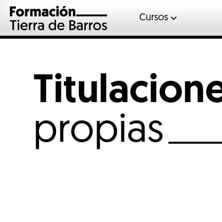
Cursos
Automoció
Gases fluor
Inglés
Titulacion
Mantenimient
Sociosanitar
Soldadura
propias
Veterinaria