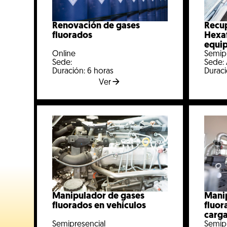
Renovación de gases
Recu
fluorados
Hexaf
equi
Online
Semip
Sede:
Sede:
Duración: 6 horas
Duraci
Ver
Manipulador de gases
Mani
fluorados en vehículos
fluor
carg
Semipresencial
Semip