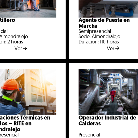
tillero
Agente de Puesta en
Marcha
cial
Semipresencial
 Almendralejo
Sede: Almendralejo
ón: 2 horas
Duración: 110 horas
Ver
Ver
laciones Térmicas en
Operador Industrial de
cios – RITE en
Calderas
ndralejo
resencial
Presencial