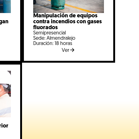
Manipulación de equipos
ngan
contra incendios con gases
fluorados
Semipresencial
Sede: Almendralejo
Duración: 18 horas
Ver
rior