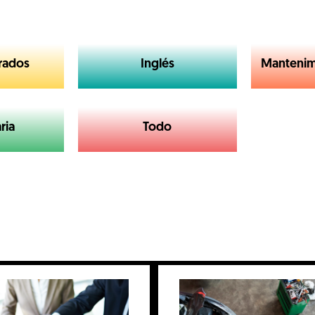
rados
Inglés
Mantenimi
ria
Todo