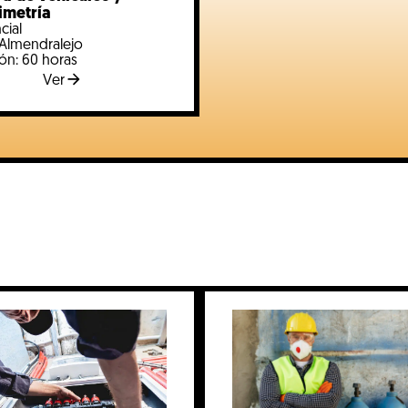
imetría
cial
 Almendralejo
ón: 60 horas
Ver