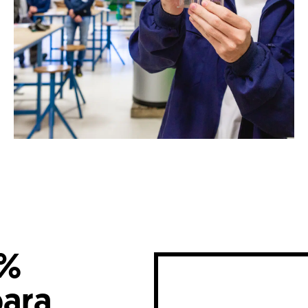
0%
para