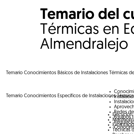
de Industria, Energía y minas.
Temario del 
Ver más
Térmicas en Ed
Almendralejo
Temario Conocimientos Básicos de Instalaciones Térmicas de 
Conocimi
Temario Conocimientos Específicos de Instalaciones Térmicas
Instalaci
Instalaci
Aprovecha
Redes de 
Ejecución
Equipos t
Mantenimie
Regulació
Explotació
Conocimie
Técnicas d