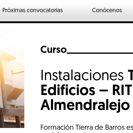
Próximas convocatorias
Conócenos
n
ados
Curso
o industrial
io
Instalaciones
Edificios – RI
Almendralejo
Formación Tierra de Barros 