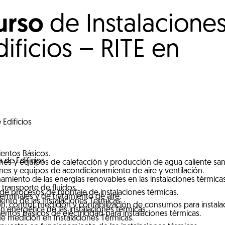
curso
de Instalacione
ificios – RITE en
Edificios
entos Básicos.
 de Edificios
ones y equipos de calefacción y producción de agua caliente sani
ones y equipos de acondicionamiento de aire y ventilación.
miento de las energías renovables en las instalaciones térmicas
transporte de fluidos.
 de procesos de montaje de instalaciones térmicas.
erminales y de tratamiento de aire.
nto de las Instalaciones Térmicas.
n, control, medición y contabilización de consumos para instala
n energética de las instalaciones térmicas.
ntos básicos de electricidad para instalaciones térmicas.
e medición en Instalaciones Térmicas.