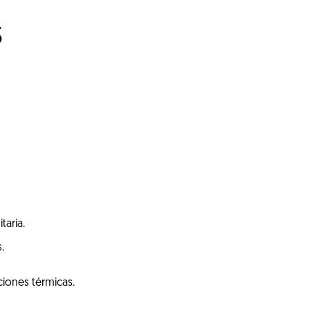
s
taria.
.
ciones térmicas.