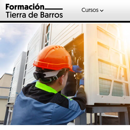
Cursos
Automoció
Gases fluor
Inglés
Mantenimient
Sociosanitar
Soldadura
Veterinaria