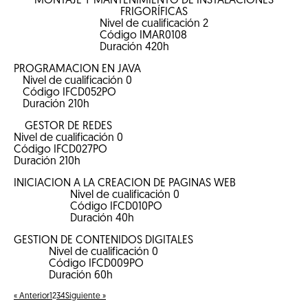
MONTAJE Y MANTENIMIENTO DE INSTALACIONES
FRIGORÍFICAS
Nivel de cualificación
2
Código
IMAR0108
Duración
420
h
PROGRAMACIÓN EN JAVA
Nivel de cualificación
0
Código
IFCD052PO
Duración
210
h
GESTOR DE REDES
Nivel de cualificación
0
Código
IFCD027PO
Duración
210
h
INICIACIÓN A LA CREACIÓN DE PÁGINAS WEB
Nivel de cualificación
0
Código
IFCD010PO
Duración
40
h
GESTIÓN DE CONTENIDOS DIGITALES
Nivel de cualificación
0
Código
IFCD009PO
Duración
60
h
« Anterior
1
2
3
4
Siguiente »