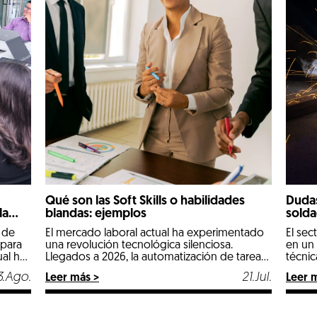
Qué son las Soft Skills o habilidades
Dudas
la
blandas: ejemplos
solda
 de
El mercado laboral actual ha experimentado
El sec
 para
una revolución tecnológica silenciosa.
en un
al ha
Llegados a 2026, la automatización de tareas
técnic
y la implantación de la inteligencia artificial en
oficio
3.Ago.
21.Jul.
Leer más >
Leer 
s
los procesos diarios han cambiado por
especi
ados a
completo las reglas de la contratación. Las
opcio
o
comeptencias técnicas e informáticas ya no
remun