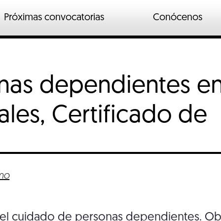
Próximas convocatorias
Conócenos
n
ados
onas dependientes e
o industrial
io
ales, Certificado de
mo
 el cuidado de personas dependientes. Obtén