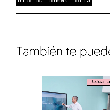
cuidador social
cuidadores
título oficial
También te puede 
Sociosanita