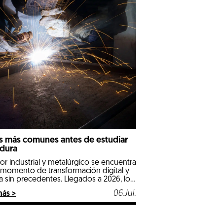
 más comunes antes de estudiar
dura
tor industrial y metalúrgico se encuentra
 momento de transformación digital y
a sin precedentes. Llegados a 2026, los
s tradicionales e industriales
06.Jul.
más >
alizados se posicionan como las
nes más estables, seguras y mejor
eradas del mercado laboral. Entre