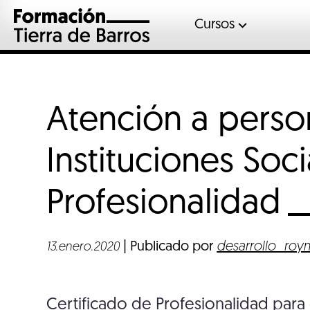
Cursos
Automoció
Gases fluor
Inglés
Atención a pers
Mantenimient
Sociosanitar
Instituciones Soci
Soldadura
Veterinaria
Profesionalidad
| Publicado por
desarrollo_roy
13.enero.2020
Certificado de Profesionalidad para