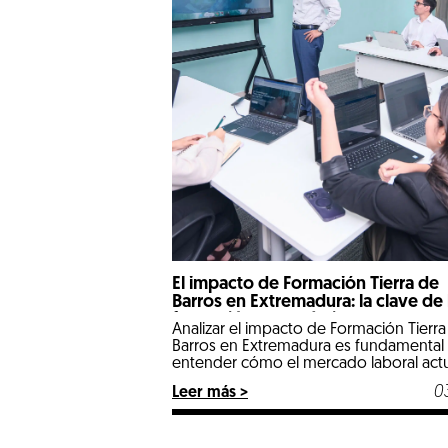
El impacto de Formación Tierra de
Barros en Extremadura: la clave de 
formación con prácticas reales
Analizar el impacto de Formación Tierra
Barros en Extremadura es fundamental
entender cómo el mercado laboral actu
dejado atrás los tiempos en los que un
0
Leer más >
expediente puramente teórico abría la
puertas de las mejores empresas. Lleg
2026, nos encontramos en un escenari