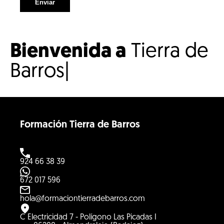
Enviar
Bienvenida a
Tierra
|
Formación Tierra de Barros
924 66 38 39
672 017 596
hola@formaciontierradebarros.com
C Electricidad 7 - Polígono Las Picadas I