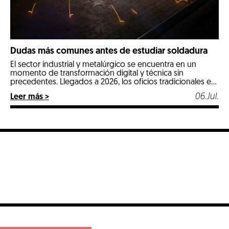
Dudas más comunes antes de estudiar soldadura
El sector industrial y metalúrgico se encuentra en un
momento de transformación digital y técnica sin
precedentes. Llegados a 2026, los oficios tradicionales e
industriales especializados se posicionan como las
06.Jul.
Leer más >
opciones más estables, seguras y mejor remuneradas del
mercado laboral. Entre todos ellos, la soldadura destaca
con luz propia por ser un pilar fundamental en […]