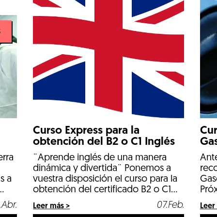
Tierra de Barros analizamos cuáles
ad
serán […]
las
s
os
ía,
Curso Express para la
Cur
obtención del B2 o C1 Inglés
Gas
¨Aprende inglés de una manera
Ante
erra
dinámica y divertida¨ Ponemos a
rec
vuestra disposición el curso para la
Gase
s a
obtención del certificado B2 o C1
Pró
emitido a través de organismos
nue
D
07.Feb.
.Abr.
Leer más >
Leer
oficiales (Cambridge). I Curso
Man
evas