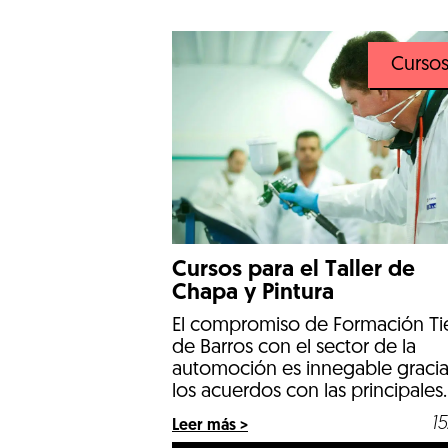
medioambientales y la necesid
de un relevo generacional en
oficios clave han reconfigurado 
Curso
prioridades de los departament
de Recursos Humanos. Hoy en d
las empresas no buscan […]
Cursos para el Taller de
Chapa y Pintura
El compromiso de Formación Ti
de Barros con el sector de la
automoción es innegable gracia
los acuerdos con las principales
empresas del sector como es A
15
Leer más >
Grupo Felipe Pariente y a las nu