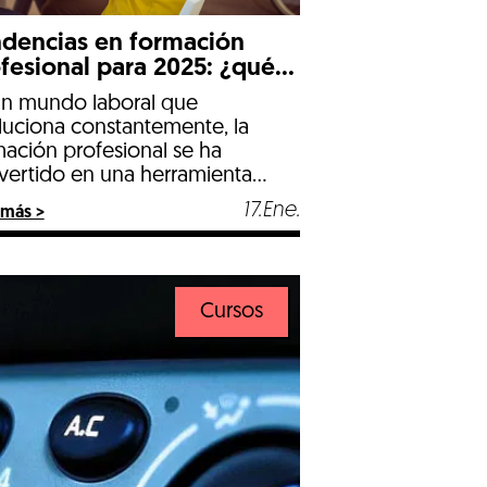
dencias en formación
fesional para 2025: ¿qué
sos serán más
un mundo laboral que
mandados?
luciona constantemente, la
mación profesional se ha
vertido en una herramienta
cial para prepararse y hacer
17.Ene.
 más >
te a los desafíos del mercado.
 tendencias para 2025 muestran
 fuerte demanda en sectores
 la tecnología, la
Cursos
enibilidad, el bienestar, la
stria y el cuidado de animales.
ormación Tierra de […]