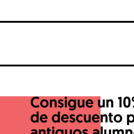
instalaciones que inauguramos
especialmente pensadas para el
Taller de Chapa y Pintura. Con e
vocación lanzamos toda la
programación de […]
Consigue un 1
de descuento 
antiguos alum