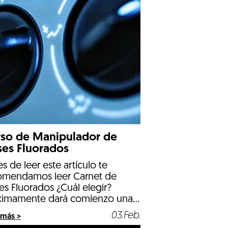
so de Manipulador de
es Fluorados
s de leer este artículo te
omendamos leer Carnet de
s Fluorados ¿Cuál elegir?
ximamente dará comienzo una
va edición del curso de
03.Feb.
 más >
ipulador de Gases Fluorados.