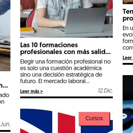
Ten
pro
cur
En 
de
evo
for
Las 10 formaciones
con
profesionales con más salidas
esen
Leer
en 2026
fren
Elegir una formación profesional no
Las
es solo una cuestión académica
una
sino una decisión estratégica de
como
futuro. El mercado laboral
n
sost
evoluciona a gran velocidad y, de
12.Dic.
Leer más >
indu
cara a 2026, las empresas
jado
En F
demandan perfiles cada vez más
ón
técnicos, especializados y
preparados para incorporarse
Cursos
cuanto antes con las mejores
.Jun.
condiciones. Desde Formación
as