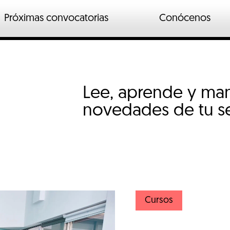
Próximas convocatorias
Conócenos
n
ados
Lee, aprende y mant
o industrial
io
novedades de tu se
Cursos