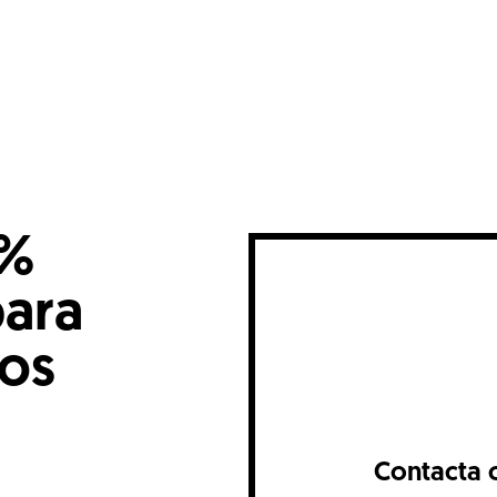
0%
para
nos
Contacta 