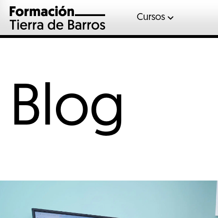
Cursos
Automoció
Gases fluor
Inglés
Blog
Mantenimient
Sociosanitar
Soldadura
Veterinaria