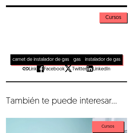
Cursos
carnet de instalador de gas
gas
instalador de gas
Link
Facebook
Twitter
LinkedIn
También te puede interesar...
Cursos