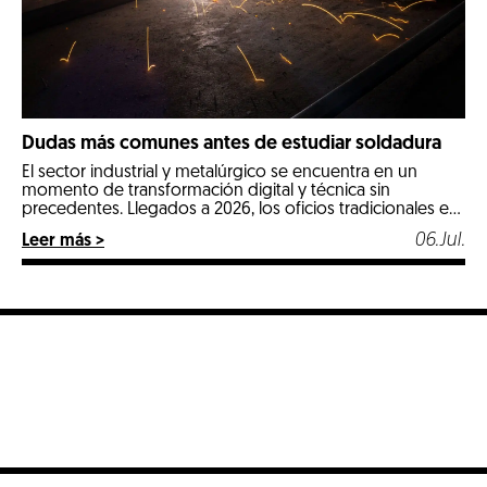
Dudas más comunes antes de estudiar soldadura
El sector industrial y metalúrgico se encuentra en un
momento de transformación digital y técnica sin
precedentes. Llegados a 2026, los oficios tradicionales e
industriales especializados se posicionan como las
06.Jul.
Leer más >
opciones más estables, seguras y mejor remuneradas del
mercado laboral. Entre todos ellos, la soldadura destaca
con luz propia por ser un pilar fundamental en […]