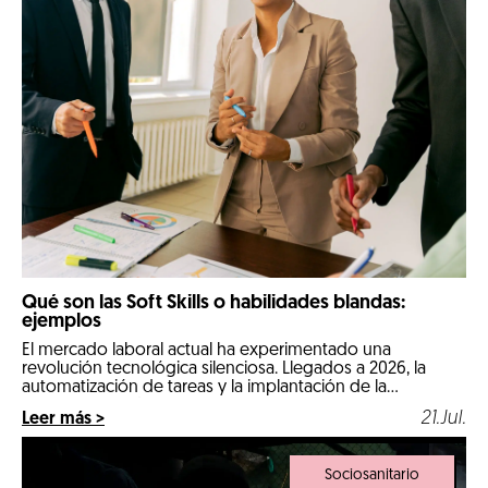
Qué son las Soft Skills o habilidades blandas:
ejemplos
El mercado laboral actual ha experimentado una
revolución tecnológica silenciosa. Llegados a 2026, la
automatización de tareas y la implantación de la
inteligencia artificial en los procesos diarios han cambiado
21.Jul.
Leer más >
por completo las reglas de la contratación. Las
comeptencias técnicas e informáticas ya no son el único
factor determinante para conseguir un empleo estable.
Sociosanitario
Ahora, […]