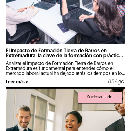
El impacto de Formación Tierra de Barros en
Extremadura: la clave de la formación con prácticas
reales
Analizar el impacto de Formación Tierra de Barros en
Extremadura es fundamental para entender cómo el
mercado laboral actual ha dejado atrás los tiempos en los
que un expediente puramente teórico abría las puertas
03.Ago.
Leer más >
de las mejores empresas. Llegados a 2026, nos
encontramos en un escenario hipercompetitivo, marcado
por la digitalización de la industria y […]
Sociosanitario