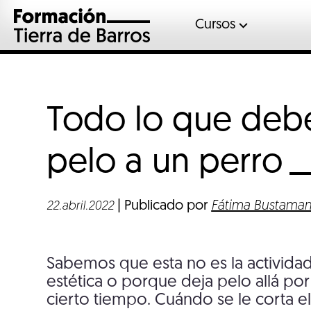
Cursos
Automoció
Gases fluor
Inglés
Todo lo que debe
Mantenimient
Sociosanitar
pelo a un
perro
Soldadura
Veterinaria
| Publicado por
Fátima Bustaman
22.abril.2022
Sabemos que esta no es la actividad
estética o porque deja pelo allá por
cierto tiempo. Cuándo se le corta el