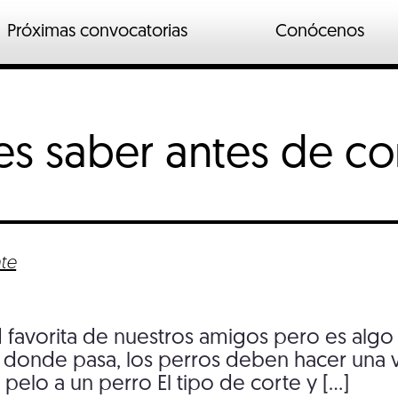
Próximas convocatorias
Conócenos
n
ados
s saber antes de cor
o industrial
io
te
 favorita de nuestros amigos pero es algo 
 donde pasa, los perros deben hacer una vi
 pelo a un perro El tipo de corte y […]