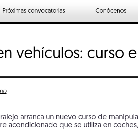
Próximas convocatorias
Conócenos
n
ados
en vehículos: curso 
o industrial
io
ymo
ralejo arranca un nuevo curso de manipul
aire acondicionado que se utiliza en coches