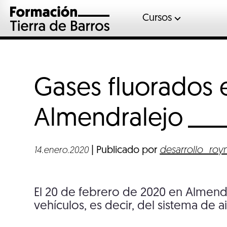
Cursos
Automoció
Gases fluor
Inglés
Gases fluorados 
Mantenimient
Sociosanitar
Almendralejo
Soldadura
Veterinaria
| Publicado por
desarrollo_ro
14.enero.2020
El 20 de febrero de 2020 en Almend
vehículos, es decir, del sistema de 