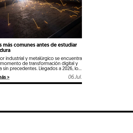
 más comunes antes de estudiar
dura
tor industrial y metalúrgico se encuentra
 momento de transformación digital y
a sin precedentes. Llegados a 2026, los
s tradicionales e industriales
06.Jul.
más >
alizados se posicionan como las
nes más estables, seguras y mejor
eradas del mercado laboral. Entre
ellos, la soldadura destaca con luz
 por ser un pilar fundamental en […]