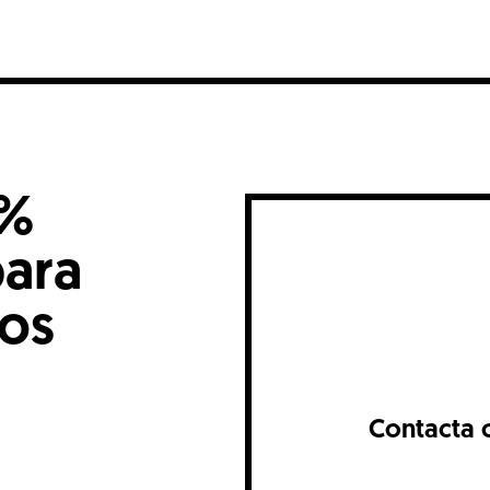
0%
para
nos
Contacta 