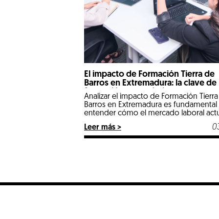
El impacto de Formación Tierra de
Barros en Extremadura: la clave de 
formación con prácticas reales
Analizar el impacto de Formación Tierra
Barros en Extremadura es fundamental
entender cómo el mercado laboral actu
dejado atrás los tiempos en los que un
0
Leer más >
expediente puramente teórico abría la
puertas de las mejores empresas. Lleg
2026, nos encontramos en un escenari
hipercompetitivo, marcado por la
digitalización de la industria y […]