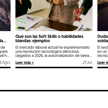
Qué son las Soft Skills o habilidades
Dudas
la
blandas: ejemplos
solda
 de
El mercado laboral actual ha experimentado
El sec
 para
una revolución tecnológica silenciosa.
en un
al ha
Llegados a 2026, la automatización de tareas
técnic
y la implantación de la inteligencia artificial en
oficio
3.Ago.
21.Jul.
Leer más >
Leer 
s
los procesos diarios han cambiado por
especi
ados a
completo las reglas de la contratación. Las
opcio
o
comeptencias técnicas e informáticas ya no
remun
son el único factor determinante para
todos 
conseguir un empleo estable. Ahora, […]
propia