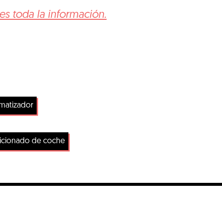
nes toda la información.
imatizador
dicionado de coche