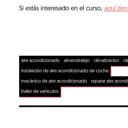
Si estás interesado en el curso,
aquí tie
aire acondicionado
almendralejo
climatización
cl
instalación de aire acondicionado de coche
mecánico de aire acondicionado
reparar aire acon
traller de vehículos