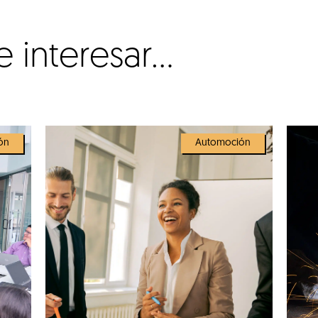
interesar...
ón
Automoción