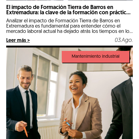
El impacto de Formación Tierra de Barros en
Extremadura: la clave de la formación con prácticas
reales
Analizar el impacto de Formación Tierra de Barros en
Extremadura es fundamental para entender cómo el
mercado laboral actual ha dejado atrás los tiempos en los
que un expediente puramente teórico abría las puertas
03.Ago.
Leer más >
de las mejores empresas. Llegados a 2026, nos
encontramos en un escenario hipercompetitivo, marcado
por la digitalización de la industria y […]
Mantenimiento industrial