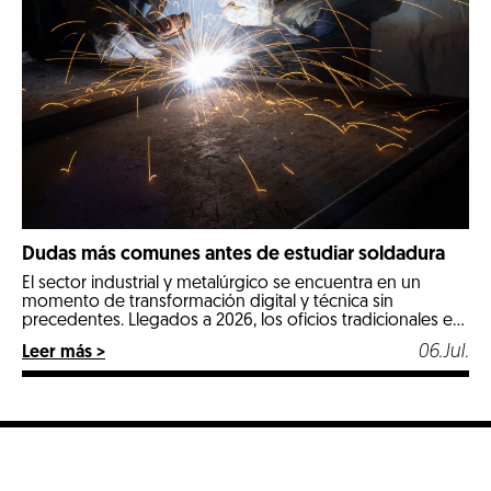
Dudas más comunes antes de estudiar soldadura
El sector industrial y metalúrgico se encuentra en un
momento de transformación digital y técnica sin
precedentes. Llegados a 2026, los oficios tradicionales e
industriales especializados se posicionan como las
06.Jul.
Leer más >
opciones más estables, seguras y mejor remuneradas del
mercado laboral. Entre todos ellos, la soldadura destaca
con luz propia por ser un pilar fundamental en […]