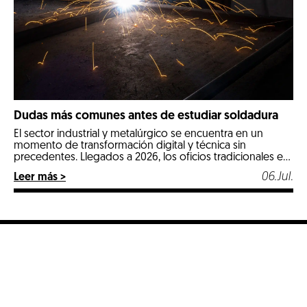
Dudas más comunes antes de estudiar soldadura
El sector industrial y metalúrgico se encuentra en un
momento de transformación digital y técnica sin
precedentes. Llegados a 2026, los oficios tradicionales e
industriales especializados se posicionan como las
06.Jul.
Leer más >
opciones más estables, seguras y mejor remuneradas del
mercado laboral. Entre todos ellos, la soldadura destaca
con luz propia por ser un pilar fundamental en […]