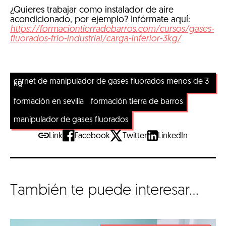
¿Quieres trabajar como instalador de aire
acondicionado, por ejemplo? Infórmate aquí:
https://formaciontierradebarros.com/cursos/gases-
fluorados-frio-industrial/carga-inferior-3kg/
carnet de manipulador de gases fluorados menos de 3
kg
formación en sevilla
formación tierra de barros
manipulador de gases fluorados
Link
Facebook
Twitter
LinkedIn
También te puede interesar...