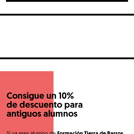
mercado laboral. Entre todos ellos, la soldadura destaca
con luz propia por ser un pilar fundamental en […]
Consigue un 10%
de descuento para
antiguos alumnos
Si ya eres alumno de
Formación Tierra de Barros
,