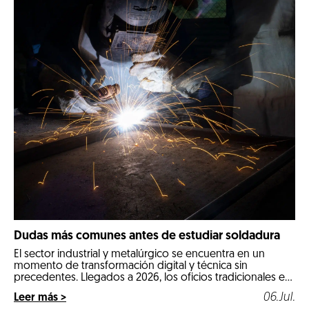
Dudas más comunes antes de estudiar soldadura
El sector industrial y metalúrgico se encuentra en un
momento de transformación digital y técnica sin
precedentes. Llegados a 2026, los oficios tradicionales e
industriales especializados se posicionan como las
06.Jul.
Leer más >
opciones más estables, seguras y mejor remuneradas del