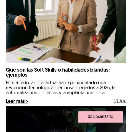
Qué son las Soft Skills o habilidades blandas:
ejemplos
El mercado laboral actual ha experimentado una
revolución tecnológica silenciosa. Llegados a 2026, la
automatización de tareas y la implantación de la
inteligencia artificial en los procesos diarios han cambiado
21.Jul.
Leer más >
por completo las reglas de la contratación. Las
comeptencias técnicas e informáticas ya no son el único
factor determinante para conseguir un empleo estable.
Sociosanitario
Ahora, […]