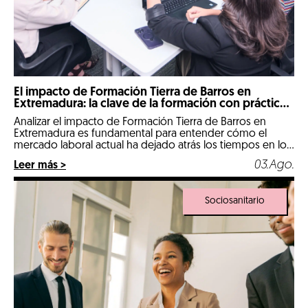
El impacto de Formación Tierra de Barros en
Extremadura: la clave de la formación con prácticas
reales
Analizar el impacto de Formación Tierra de Barros en
Extremadura es fundamental para entender cómo el
mercado laboral actual ha dejado atrás los tiempos en los
que un expediente puramente teórico abría las puertas
03.Ago.
Leer más >
de las mejores empresas. Llegados a 2026, nos
encontramos en un escenario hipercompetitivo, marcado
por la digitalización de la industria y […]
Sociosanitario