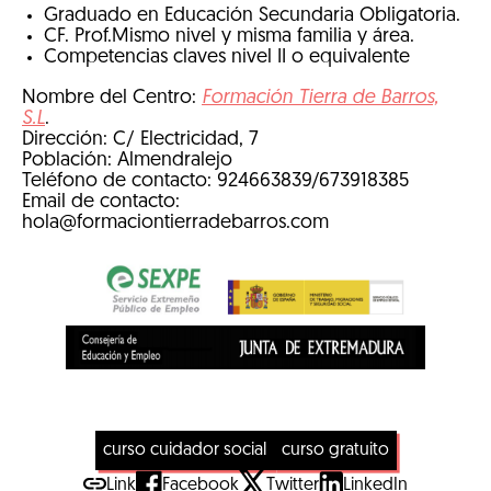
Graduado en Educación Secundaria Obligatoria.
CF. Prof.Mismo nivel y misma familia y área.
Competencias claves nivel II o equivalente
Nombre del Centro:
Formación Tierra de Barros,
S.L
.
Dirección: C/ Electricidad, 7
Población: Almendralejo
Teléfono de contacto: 924663839/673918385
Email de contacto:
hola@formaciontierradebarros.com
curso cuidador social
curso gratuito
Link
Facebook
Twitter
LinkedIn