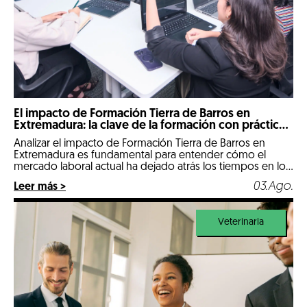
El impacto de Formación Tierra de Barros en
Extremadura: la clave de la formación con prácticas
reales
Analizar el impacto de Formación Tierra de Barros en
Extremadura es fundamental para entender cómo el
mercado laboral actual ha dejado atrás los tiempos en los
que un expediente puramente teórico abría las puertas
03.Ago.
Leer más >
de las mejores empresas. Llegados a 2026, nos
encontramos en un escenario hipercompetitivo, marcado
por la digitalización de la industria y […]
Veterinaria