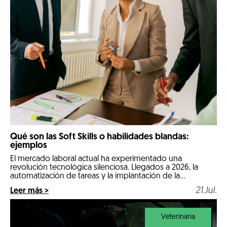
Qué son las Soft Skills o habilidades blandas:
ejemplos
El mercado laboral actual ha experimentado una
revolución tecnológica silenciosa. Llegados a 2026, la
automatización de tareas y la implantación de la
inteligencia artificial en los procesos diarios han cambiado
21.Jul.
Leer más >
por completo las reglas de la contratación. Las
comeptencias técnicas e informáticas ya no son el único
factor determinante para conseguir un empleo estable.
Veterinaria
Ahora, […]