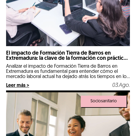
El impacto de Formación Tierra de Barros en
Extremadura: la clave de la formación con prácticas
reales
Analizar el impacto de Formación Tierra de Barros en
Extremadura es fundamental para entender cómo el
mercado laboral actual ha dejado atrás los tiempos en los
que un expediente puramente teórico abría las puertas
03.Ago.
Leer más >
de las mejores empresas. Llegados a 2026, nos
encontramos en un escenario hipercompetitivo, marcado
por la digitalización de la industria y […]
Sociosanitario