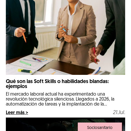
Qué son las Soft Skills o habilidades blandas:
ejemplos
El mercado laboral actual ha experimentado una
revolución tecnológica silenciosa. Llegados a 2026, la
automatización de tareas y la implantación de la
inteligencia artificial en los procesos diarios han cambiado
21.Jul.
Leer más >
por completo las reglas de la contratación. Las
comeptencias técnicas e informáticas ya no son el único
factor determinante para conseguir un empleo estable.
Sociosanitario
Ahora, […]