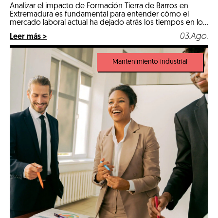
reales
Analizar el impacto de Formación Tierra de Barros en
Extremadura es fundamental para entender cómo el
mercado laboral actual ha dejado atrás los tiempos en los
que un expediente puramente teórico abría las puertas
03.Ago.
Leer más >
de las mejores empresas. Llegados a 2026, nos
encontramos en un escenario hipercompetitivo, marcado
por la digitalización de la industria y […]
Mantenimiento industrial