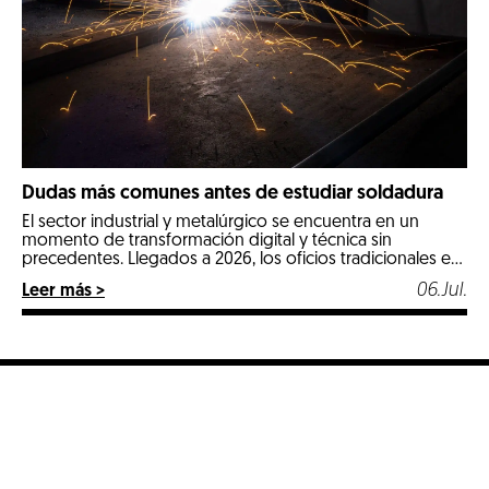
Dudas más comunes antes de estudiar soldadura
El sector industrial y metalúrgico se encuentra en un
momento de transformación digital y técnica sin
precedentes. Llegados a 2026, los oficios tradicionales e
industriales especializados se posicionan como las
06.Jul.
Leer más >
opciones más estables, seguras y mejor remuneradas del
mercado laboral. Entre todos ellos, la soldadura destaca
con luz propia por ser un pilar fundamental en […]