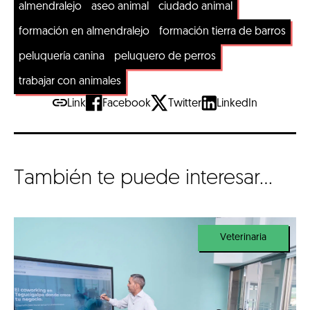
almendralejo
aseo animal
ciudado animal
formación en almendralejo
formación tierra de barros
peluquería canina
peluquero de perros
trabajar con animales
Link
Facebook
Twitter
LinkedIn
También te puede interesar...
Veterinaria