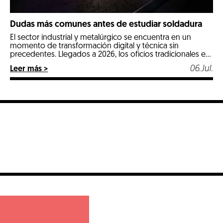
Dudas más comunes antes de estudiar soldadura
El sector industrial y metalúrgico se encuentra en un
momento de transformación digital y técnica sin
precedentes. Llegados a 2026, los oficios tradicionales e
industriales especializados se posicionan como las
06.Jul.
Leer más >
opciones más estables, seguras y mejor remuneradas del
mercado laboral. Entre todos ellos, la soldadura destaca
con luz propia por ser un pilar fundamental en […]