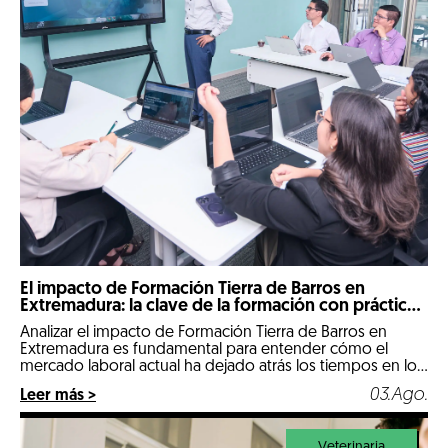
El impacto de Formación Tierra de Barros en
Extremadura: la clave de la formación con prácticas
reales
Analizar el impacto de Formación Tierra de Barros en
Extremadura es fundamental para entender cómo el
mercado laboral actual ha dejado atrás los tiempos en los
que un expediente puramente teórico abría las puertas
03.Ago.
Leer más >
de las mejores empresas. Llegados a 2026, nos
encontramos en un escenario hipercompetitivo, marcado
por la digitalización de la industria y […]
Veterinaria