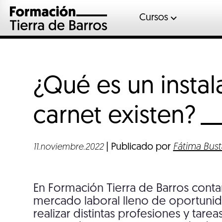
Cursos
Automoció
Gases fluor
Inglés
¿Qué es un instal
Mantenimient
Sociosanitar
carnet
existen?
Soldadura
Veterinaria
| Publicado por
Fátima Bus
11.noviembre.2022
En Formación Tierra de Barros conta
mercado laboral lleno de oportunid
realizar distintas profesiones y tare