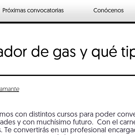
Próximas convocatorias
Conócenos
n
ados
ador de gas y qué ti
o industrial
io
tamante
mos con distintos cursos para poder conver
ades y con muchísimo futuro. Con el carne
as. Te convertirás en un profesional encarg