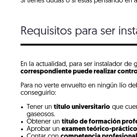
Si tienes dudas o si estás pensando en 
Requisitos para ser ins
En la actualidad, para ser instalador de
correspondiente puede realizar contr
Para no verte envuelto en ningún lío de
conseguirlo:
Tener un
título universitario
que cuen
gaseosos.
Obtener un
título de formación prof
Aprobar un
examen teórico-práctic
Contar con
competencia profesional