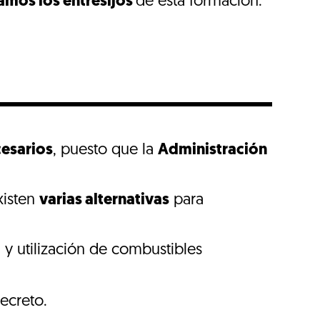
amos los entresijos
de esta formación.
esarios
, puesto que la
Administración
xisten
varias alternativas
para
y utilización de combustibles
ecreto.