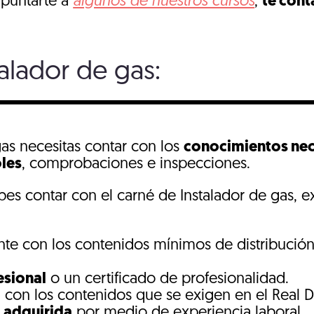
apuntarte a
algunos de nuestros cursos
,
te cont
talador de gas:
 gas necesitas contar con los
conocimientos nec
oles
, comprobaciones e inspecciones.
bes contar con el carné de Instalador de gas, e
te con los contenidos mínimos de distribución 
esional
o un certificado de profesionalidad.
o
con los contenidos que se exigen en el Real D
 adquirida
por medio de experiencia laboral.