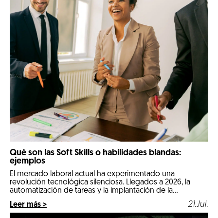
Qué son las Soft Skills o habilidades blandas:
ejemplos
El mercado laboral actual ha experimentado una
revolución tecnológica silenciosa. Llegados a 2026, la
automatización de tareas y la implantación de la
inteligencia artificial en los procesos diarios han cambiado
21.Jul.
Leer más >
por completo las reglas de la contratación. Las
comeptencias técnicas e informáticas ya no son el único