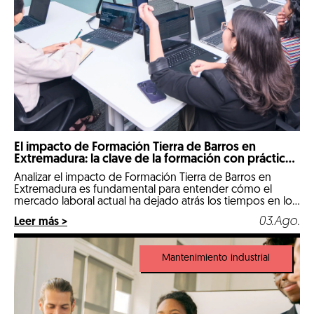
El impacto de Formación Tierra de Barros en
Extremadura: la clave de la formación con prácticas
reales
Analizar el impacto de Formación Tierra de Barros en
Extremadura es fundamental para entender cómo el
mercado laboral actual ha dejado atrás los tiempos en los
que un expediente puramente teórico abría las puertas
03.Ago.
Leer más >
de las mejores empresas. Llegados a 2026, nos
encontramos en un escenario hipercompetitivo, marcado
por la digitalización de la industria y […]
Mantenimiento industrial