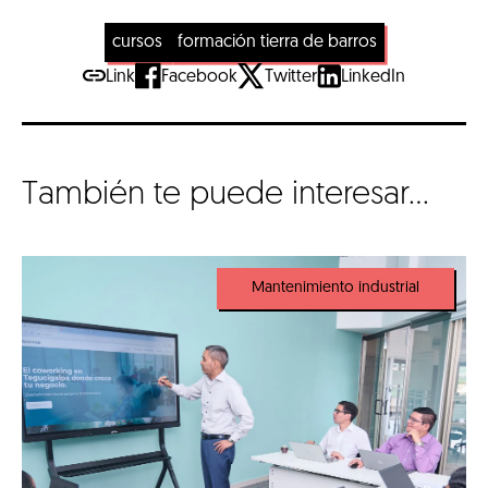
cursos
formación tierra de barros
Link
Facebook
Twitter
LinkedIn
También te puede interesar...
Mantenimiento industrial