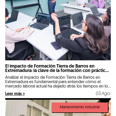
El impacto de Formación Tierra de Barros en
Extremadura: la clave de la formación con prácticas
reales
Analizar el impacto de Formación Tierra de Barros en
Extremadura es fundamental para entender cómo el
mercado laboral actual ha dejado atrás los tiempos en los
que un expediente puramente teórico abría las puertas
03.Ago.
Leer más >
de las mejores empresas. Llegados a 2026, nos
encontramos en un escenario hipercompetitivo, marcado
por la digitalización de la industria y […]
Mantenimiento industrial