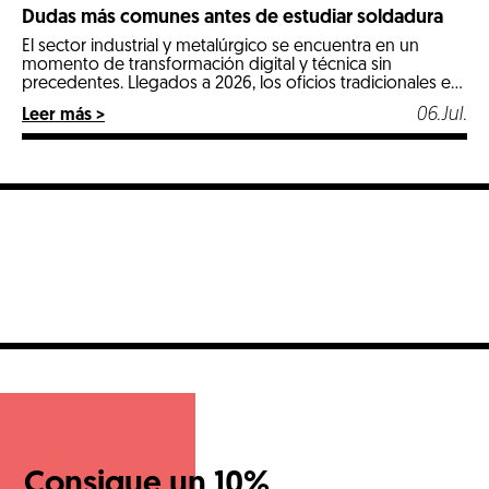
Dudas más comunes antes de estudiar soldadura
El sector industrial y metalúrgico se encuentra en un
momento de transformación digital y técnica sin
precedentes. Llegados a 2026, los oficios tradicionales e
industriales especializados se posicionan como las
06.Jul.
Leer más >
opciones más estables, seguras y mejor remuneradas del
mercado laboral. Entre todos ellos, la soldadura destaca
con luz propia por ser un pilar fundamental en […]
Consigue un 10%