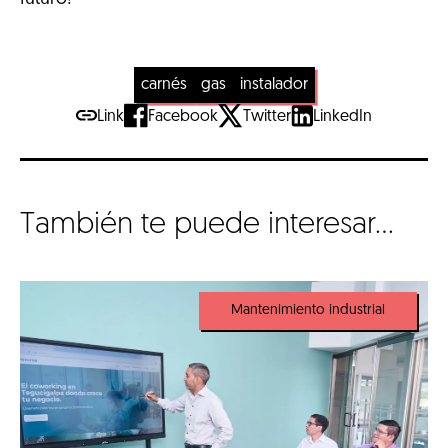
carnés
gas
instalador
Link
Facebook
Twitter
LinkedIn
También te puede interesar...
Mantenimiento industrial