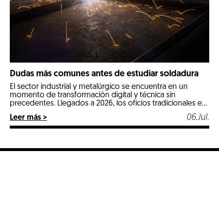
Dudas más comunes antes de estudiar soldadura
El sector industrial y metalúrgico se encuentra en un
momento de transformación digital y técnica sin
precedentes. Llegados a 2026, los oficios tradicionales e
industriales especializados se posicionan como las
06.Jul.
Leer más >
opciones más estables, seguras y mejor remuneradas del
mercado laboral. Entre todos ellos, la soldadura destaca
con luz propia por ser un pilar fundamental en […]