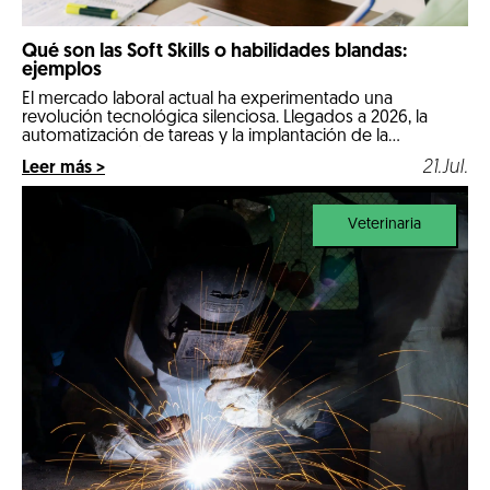
Qué son las Soft Skills o habilidades blandas:
ejemplos
El mercado laboral actual ha experimentado una
revolución tecnológica silenciosa. Llegados a 2026, la
automatización de tareas y la implantación de la
inteligencia artificial en los procesos diarios han cambiado
21.Jul.
Leer más >
por completo las reglas de la contratación. Las
comeptencias técnicas e informáticas ya no son el único
factor determinante para conseguir un empleo estable.
Veterinaria
Ahora, […]