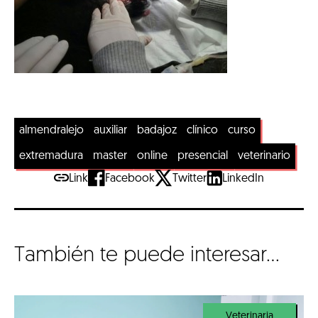
almendralejo
auxiliar
badajoz
clínico
curso
extremadura
master
online
presencial
veterinario
Link
Facebook
Twitter
LinkedIn
También te puede interesar...
Veterinaria