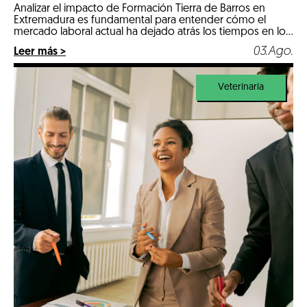
reales
Analizar el impacto de Formación Tierra de Barros en
Extremadura es fundamental para entender cómo el
mercado laboral actual ha dejado atrás los tiempos en los
que un expediente puramente teórico abría las puertas
03.Ago.
Leer más >
de las mejores empresas. Llegados a 2026, nos
encontramos en un escenario hipercompetitivo, marcado
por la digitalización de la industria y […]
Veterinaria