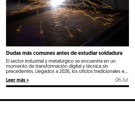
Dudas más comunes antes de estudiar soldadura
El sector industrial y metalúrgico se encuentra en un
momento de transformación digital y técnica sin
precedentes. Llegados a 2026, los oficios tradicionales e
industriales especializados se posicionan como las
06.Jul.
Leer más >
opciones más estables, seguras y mejor remuneradas del
mercado laboral. Entre todos ellos, la soldadura destaca
con luz propia por ser un pilar fundamental en […]