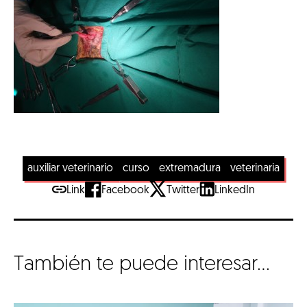
auxiliar veterinario
curso
extremadura
veterinaria
Link
Facebook
Twitter
LinkedIn
También te puede interesar...