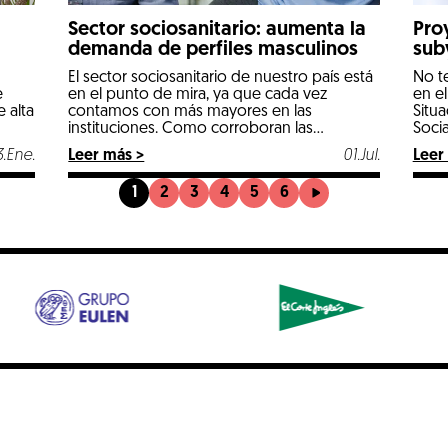
Sector sociosanitario: aumenta la
Pro
demanda de perfiles masculinos
sub
Soc
El sector sociosanitario de nuestro país está
No te
Sit
e
en el punto de mira, ya que cada vez
en e
Inst
 alta
contamos con más mayores en las
Situ
instituciones. Como corroboran las
Soci
previsiones del Instituto Nacional de
MIRA
3.Ene.
Leer más >
01.Jul.
Leer
Estadística (INE), la población española cada
vez envejece más rápido. Con las
1
2
3
4
5
6
tendencias actuales, el porcentaje de
población con una edad mayor a 65, […]