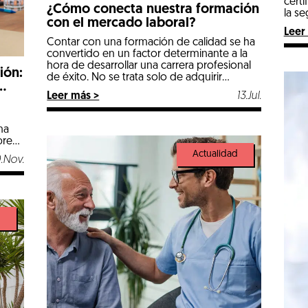
certi
¿Cómo conecta nuestra formación
la se
con el mercado laboral?
Leer
Contar con una formación de calidad se ha
convertido en un factor determinante a la
hora de desarrollar una carrera profesional
ión:
de éxito. No se trata solo de adquirir
conocimientos técnicos, sino de recibir una
Leer más >
13.Jul.
educación integral que prepare a los
jóvenes para enfrentar los desafíos de un
mundo profesional cada día más agresivo y
na
[…]
pre
rias
Actualidad
.Nov.
 las
d