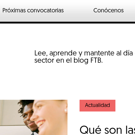
Próximas convocatorias
Conócenos
n
ados
o industrial
Lee, aprende y mantente al día
io
sector en el blog FTB.
Actualidad
Qué son las