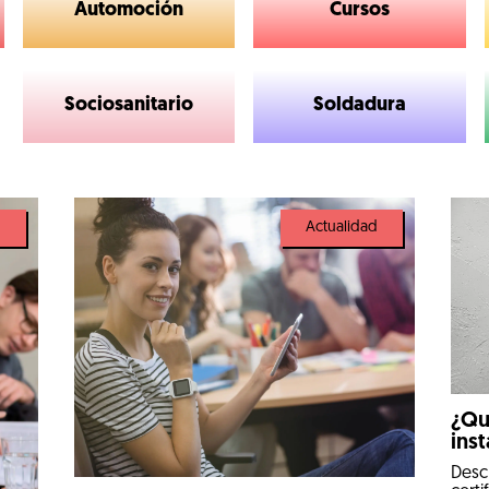
Automoción
Cursos
Sociosanitario
Soldadura
d
Actualidad
¿Qu
ins
Descu