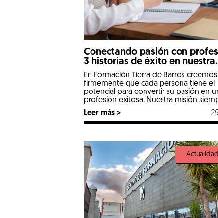
Conectando pasión con profes
3 historias de éxito en nuestra
escuela
En Formación Tierra de Barros creemos
firmemente que cada persona tiene el
potencial para convertir su pasión en u
profesión exitosa. Nuestra misión siem
ha sido brindar las herramientas necesa
Leer más >
29
para que nuestros estudiantes no solo
adquieran conocimientos, sino también
habilidades prácticas que les permitan
destacar en el mundo laboral. Hoy
queremos compartir algunas […]
Actualida