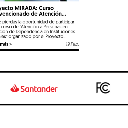
yecto MIRADA: Curso
vencionado de Atención
iosanitaria a Personas en
 pierdas la oportunidad de participar
uación de Dependencia en
l curso de “Atención a Personas en
ituciones Sociales
ación de Dependencia en Instituciones
ales” organizado por el Proyecto
DA de la Diputación de Badajoz.
 más >
19.Feb.