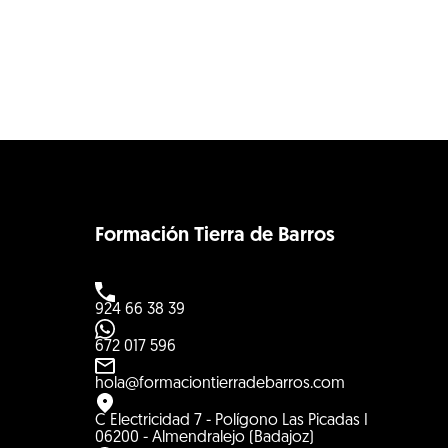
o a
Ti
|
Formación Tierra de Barros
924 66 38 39
672 017 596
hola@formaciontierradebarros.com
C Electricidad 7 - Polígono Las Picadas I
06200 - Almendralejo (Badajoz)