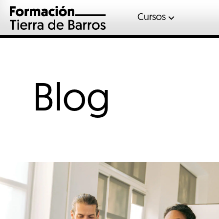
Cursos
Automoció
Gases fluor
Inglés
Blog
Mantenimient
Sociosanitar
Soldadura
Veterinaria