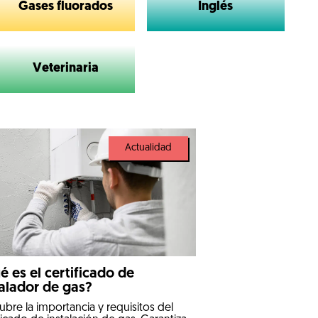
Gases fluorados
Inglés
Veterinaria
Actualidad
é es el certificado de
talador de gas?
bre la importancia y requisitos del