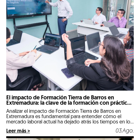
El impacto de Formación Tierra de Barros en
Extremadura: la clave de la formación con prácticas
reales
Analizar el impacto de Formación Tierra de Barros en
Extremadura es fundamental para entender cómo el
mercado laboral actual ha dejado atrás los tiempos en los
que un expediente puramente teórico abría las puertas
03.Ago.
Leer más >
de las mejores empresas. Llegados a 2026, nos
encontramos en un escenario hipercompetitivo, marcado