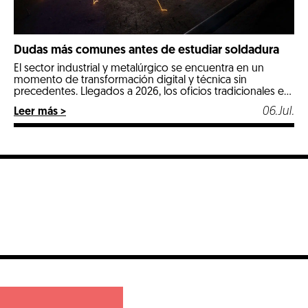
Dudas más comunes antes de estudiar soldadura
El sector industrial y metalúrgico se encuentra en un
momento de transformación digital y técnica sin
precedentes. Llegados a 2026, los oficios tradicionales e
industriales especializados se posicionan como las
06.Jul.
Leer más >
opciones más estables, seguras y mejor remuneradas del
mercado laboral. Entre todos ellos, la soldadura destaca
con luz propia por ser un pilar fundamental en […]