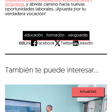
empresas
, y ábrete camino hacia nuevas
oportunidades laborales. ¡Apuesta por tu
verdadera vocación!
educación
formación
vanguardia
Link
Facebook
Twitter
LinkedIn
También te puede interesar...
Actualidad