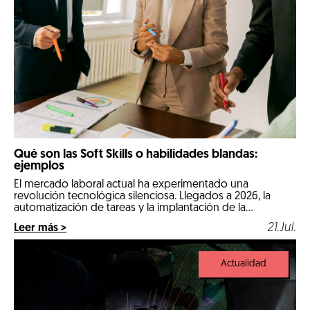
Qué son las Soft Skills o habilidades blandas:
ejemplos
El mercado laboral actual ha experimentado una
revolución tecnológica silenciosa. Llegados a 2026, la
automatización de tareas y la implantación de la
inteligencia artificial en los procesos diarios han cambiado
21.Jul.
Leer más >
por completo las reglas de la contratación. Las
comeptencias técnicas e informáticas ya no son el único
factor determinante para conseguir un empleo estable.
Actualidad
Ahora, […]