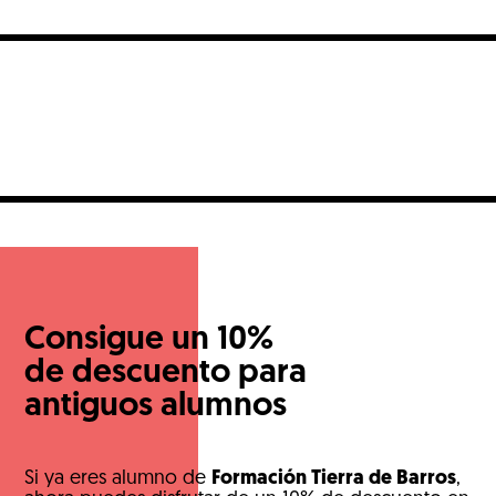
con luz propia por ser un pilar fundamental en […]
Consigue un 10%
de descuento para
antiguos alumnos
Si ya eres alumno de
Formación Tierra de Barros
,