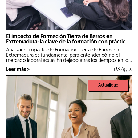
El impacto de Formación Tierra de Barros en
Extremadura: la clave de la formación con prácticas
reales
Analizar el impacto de Formación Tierra de Barros en
Extremadura es fundamental para entender cómo el
mercado laboral actual ha dejado atrás los tiempos en los
que un expediente puramente teórico abría las puertas
03.Ago.
Leer más >
de las mejores empresas. Llegados a 2026, nos
encontramos en un escenario hipercompetitivo, marcado
por la digitalización de la industria y […]
Actualidad