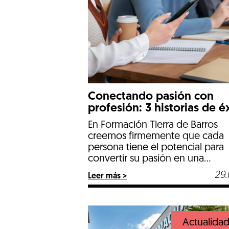
Conectando pasión con
profesión: 3 historias de é
en nuestra escuela
En Formación Tierra de Barros
creemos firmemente que cada
persona tiene el potencial para
convertir su pasión en una
profesión exitosa. Nuestra misió
29.
Leer más >
siempre ha sido brindar las
herramientas necesarias para q
nuestros estudiantes no solo
adquieran conocimientos, sino
Actualida
también las habilidades práctica