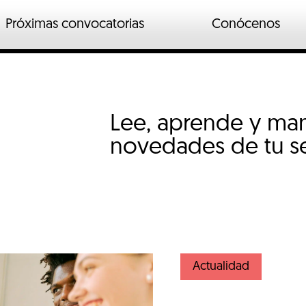
Próximas convocatorias
Conócenos
n
ados
Lee, aprende y mant
o industrial
io
novedades de tu se
Actualidad