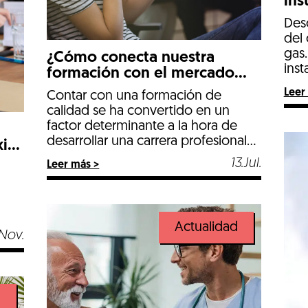
ins
Desc
del 
gas.
¿Cómo conecta nuestra
inst
formación con el mercado
laboral?
Leer
Contar con una formación de
calidad se ha convertido en un
factor determinante a la hora de
desarrollar una carrera profesional
xito
de éxito. No se trata solo de
13.Jul.
Leer más >
adquirir conocimientos técnicos,
sino de recibir una educación
integral que prepare a los jóvenes
para enfrentar los desafíos de un
Actualidad
n
mundo profesional cada día más
Nov.
agresivo y […]
ue
d
s