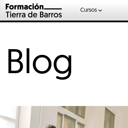
Cursos
Automoció
Gases fluor
Inglés
Blog
Mantenimient
Sociosanitar
Soldadura
Veterinaria