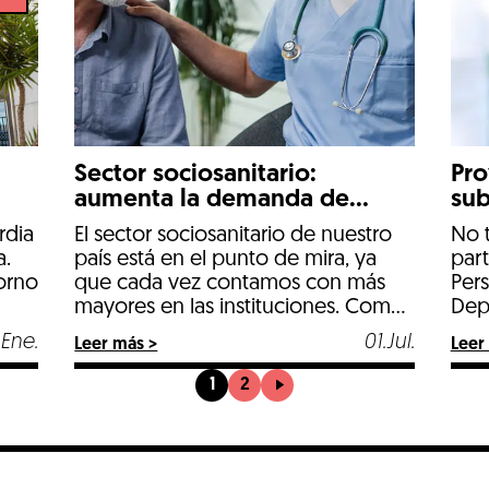
Sector sociosanitario:
Pro
aumenta la demanda de
sub
perfiles masculinos
Soc
rdia
El sector sociosanitario de nuestro
No 
Sit
a.
país está en el punto de mira, ya
part
Ins
orno
que cada vez contamos con más
Per
mayores en las instituciones. Como
Dep
corroboran las previsiones del
Soci
.Ene.
01.Jul.
Leer más >
Leer
Instituto Nacional de Estadística
Pro
(INE), la población española cada
de 
1
2
vez envejece más rápido. Con las
tendencias actuales, el porcentaje
de población con una edad mayor
a 65, […]