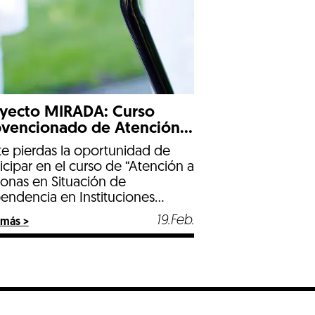
yecto MIRADA: Curso
vencionado de Atención
iosanitaria a Personas en
te pierdas la oportunidad de
uación de Dependencia en
icipar en el curso de “Atención a
tituciones Sociales
sonas en Situación de
endencia en Instituciones
ales” organizado por el
19.Feb.
 más >
yecto MIRADA de la Diputación
Badajoz.