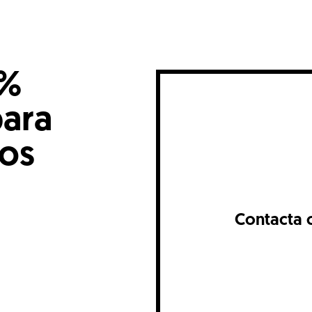
0%
para
nos
Contacta 