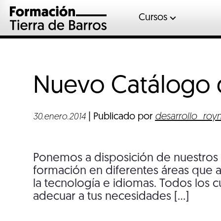
Cursos
Automoció
Gases fluor
Inglés
Nuevo Catálogo 
Mantenimient
Sociosanitar
Soldadura
| Publicado por
desarrollo_ro
30.enero.2014
Veterinaria
Ponemos a disposición de nuestros
formación en diferentes áreas que a
la tecnología e idiomas. Todos los 
adecuar a tus necesidades […]