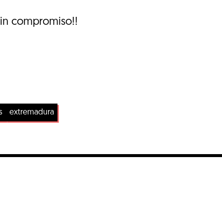
sin compromiso!!
s
extremadura