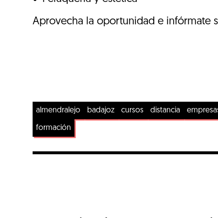
Aprovecha la oportunidad e infórmate 
almendralejo
badajoz
cursos
distancia
empresa
formación