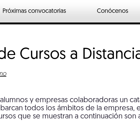
Próximas convocatorias
Conócenos
n
ados
de Cursos a
Distanci
o industrial
io
ymo
 alumnos y empresas colaboradoras un ca
barcan todos los ámbitos de la empresa, el
cursos que se muestran a continuación son a