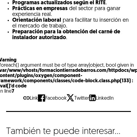
Programas actualizados según el RITE
.
Prácticas en empresas
del sector para ganar
experiencia real.
Orientación laboral
para facilitar tu inserción en
el mercado de trabajo.
Preparación para la obtención del carné de
instalador autorizado
.
arning
 foreach() argument must be of type array|object, bool given in
var/www/vhosts/formaciontierradebarros.com/httpdocs/w
ontent/plugins/oxygen/component-
ramework/components/classes/code-block.class.php(133) :
val()'d code
n line
7
Link
Facebook
Twitter
LinkedIn
También te puede interesar...