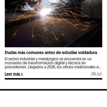
Dudas más comunes antes de estudiar soldadura
El sector industrial y metalúrgico se encuentra en un
momento de transformación digital y técnica sin
precedentes. Llegados a 2026, los oficios tradicionales e
industriales especializados se posicionan como las
06.Jul.
Leer más >
opciones más estables, seguras y mejor remuneradas del
mercado laboral. Entre todos ellos, la soldadura destaca
con luz propia por ser un pilar fundamental en […]