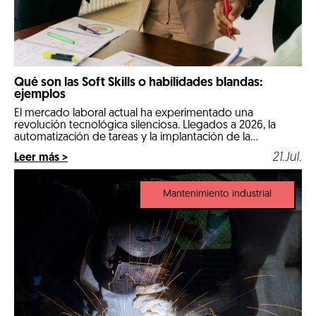
Qué son las Soft Skills o habilidades blandas:
ejemplos
El mercado laboral actual ha experimentado una
revolución tecnológica silenciosa. Llegados a 2026, la
automatización de tareas y la implantación de la
inteligencia artificial en los procesos diarios han cambiado
21.Jul.
Leer más >
por completo las reglas de la contratación. Las
comeptencias técnicas e informáticas ya no son el único
factor determinante para conseguir un empleo estable.
Mantenimiento industrial
Ahora, […]