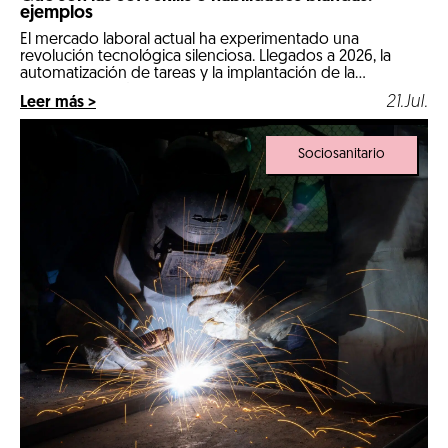
ejemplos
El mercado laboral actual ha experimentado una
revolución tecnológica silenciosa. Llegados a 2026, la
automatización de tareas y la implantación de la
inteligencia artificial en los procesos diarios han cambiado
21.Jul.
Leer más >
por completo las reglas de la contratación. Las
comeptencias técnicas e informáticas ya no son el único
factor determinante para conseguir un empleo estable.
Sociosanitario
Ahora, […]