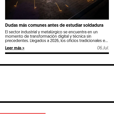
Dudas más comunes antes de estudiar soldadura
El sector industrial y metalúrgico se encuentra en un
momento de transformación digital y técnica sin
precedentes. Llegados a 2026, los oficios tradicionales e
industriales especializados se posicionan como las
06.Jul.
Leer más >
opciones más estables, seguras y mejor remuneradas del
mercado laboral. Entre todos ellos, la soldadura destaca
con luz propia por ser un pilar fundamental en […]