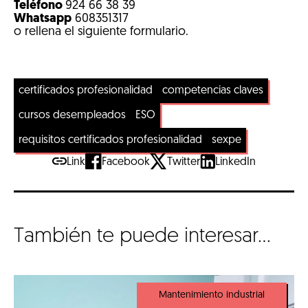
Teléfono
924 66 38 39
Whatsapp
608351317
o rellena el siguiente formulario.
certificados profesionalidad
competencias claves
cursos desempleados
ESO
requisitos certificados profesionalidad
sexpe
Link
Facebook
Twitter
LinkedIn
También te puede interesar...
Mantenimiento industrial