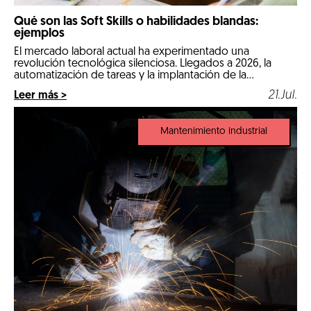
Qué son las Soft Skills o habilidades blandas:
ejemplos
El mercado laboral actual ha experimentado una
revolución tecnológica silenciosa. Llegados a 2026, la
automatización de tareas y la implantación de la
inteligencia artificial en los procesos diarios han cambiado
21.Jul.
Leer más >
por completo las reglas de la contratación. Las
comeptencias técnicas e informáticas ya no son el único
factor determinante para conseguir un empleo estable.
Mantenimiento industrial
Ahora, […]