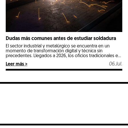
Dudas más comunes antes de estudiar soldadura
El sector industrial y metalúrgico se encuentra en un
momento de transformación digital y técnica sin
precedentes. Llegados a 2026, los oficios tradicionales e
industriales especializados se posicionan como las
06.Jul.
Leer más >
opciones más estables, seguras y mejor remuneradas del
mercado laboral. Entre todos ellos, la soldadura destaca
con luz propia por ser un pilar fundamental en […]