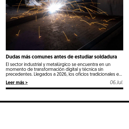
Dudas más comunes antes de estudiar soldadura
El sector industrial y metalúrgico se encuentra en un
momento de transformación digital y técnica sin
precedentes. Llegados a 2026, los oficios tradicionales e
industriales especializados se posicionan como las
06.Jul.
Leer más >
opciones más estables, seguras y mejor remuneradas del
mercado laboral. Entre todos ellos, la soldadura destaca
con luz propia por ser un pilar fundamental en […]