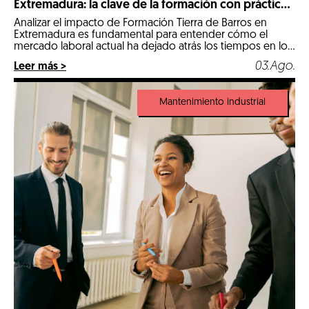
Extremadura: la clave de la formación con prácticas
reales
Analizar el impacto de Formación Tierra de Barros en
Extremadura es fundamental para entender cómo el
mercado laboral actual ha dejado atrás los tiempos en los
que un expediente puramente teórico abría las puertas
03.Ago.
Leer más >
de las mejores empresas. Llegados a 2026, nos
encontramos en un escenario hipercompetitivo, marcado
por la digitalización de la industria y […]
Mantenimiento industrial